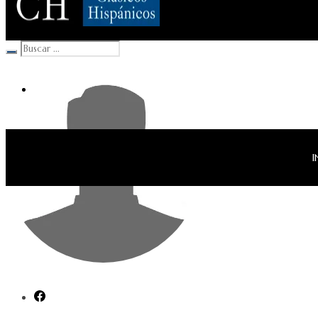
Clásicos Hispánicos
I