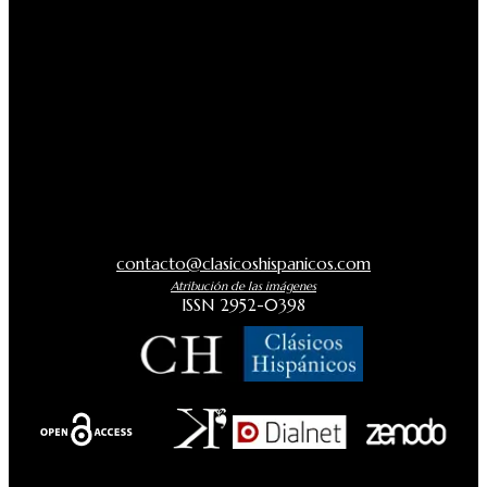
contacto@clasicoshispanicos.com
Atribución de las imágenes
ISSN 2952-0398