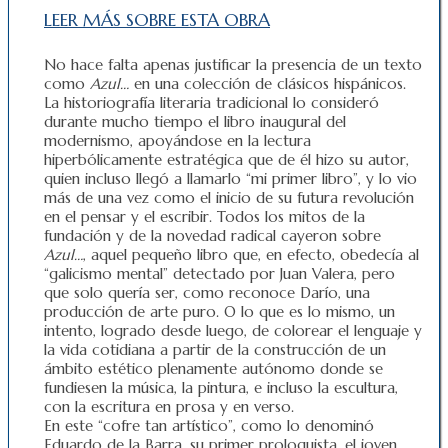
LEER MÁS SOBRE ESTA OBRA
No hace falta apenas justificar la presencia de un texto
como
Azul…
en una colección de clásicos hispánicos.
La historiografía literaria tradicional lo consideró
durante mucho tiempo el libro inaugural del
modernismo, apoyándose en la lectura
hiperbólicamente estratégica que de él hizo su autor,
quien incluso llegó a llamarlo “mi primer libro”, y lo vio
más de una vez como el inicio de su futura revolución
en el pensar y el escribir. Todos los mitos de la
fundación y de la novedad radical cayeron sobre
Azul…
, aquel pequeño libro que, en efecto, obedecía al
“galicismo mental” detectado por Juan Valera, pero
que solo quería ser, como reconoce Darío, una
producción de arte puro. O lo que es lo mismo, un
intento, logrado desde luego, de colorear el lenguaje y
la vida cotidiana a partir de la construcción de un
ámbito estético plenamente autónomo donde se
fundiesen la música, la pintura, e incluso la escultura,
con la escritura en prosa y en verso.
En este “cofre tan artístico”, como lo denominó
Eduardo de la Barra, su primer prologuista, el joven