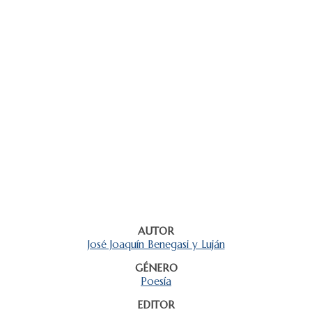
AUTOR
José Joaquín Benegasi y Luján
GÉNERO
Poesía
EDITOR