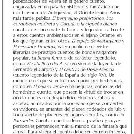
publicaciones de Valera en el género cuento,
engarzadas en un pasado histórico y fantástico que
nos traslada a la Antigüedad, al Oriente lejano. Años
más tarde, publica
El bermejino
prehistórico
,
Los
cordobeses en Creta
y
Garuda o la cigüeña blanca
,
cuentos de claro matiz hi tórico y legendarios. Frente
a estos cuentos ambientados en el lejano Oriente, en
los que figuran, entre otros,
El espejo de Matsuyama
y
El pescador Urahima
, Valera publica en revistas
literarias de prestigio cuentos de honda raigambre
popular,
La buena
fama,
o de carácter legendario,
como
El caballero del Azor
(versión de la leyenda de
Bernardo el Carpio) y
El cautivo de Doña Mencía
(cuento legendario de la España del siglo XV). Un
mundo en el que se entrecruzan príncipes hechizados,
como en
El pájaro verde
o muñequitas, como las del
homónimo cuento, que poseen la virtud de trocar en
oro lo que es ruin desperdicio. Hombres sabios y
ascetas, admirados por la sociedad que se convierten
en vividores, en amantes del placer, rodeados de lujo y
toda suerte de placeres en lugares remotos, como en
Parsondes
. Cuentos que bordean lo poético y cuyos
personajes pertenecen más al mundo de la fantasía que
al real. Para Valera el cuento debe ser entretenimiento,