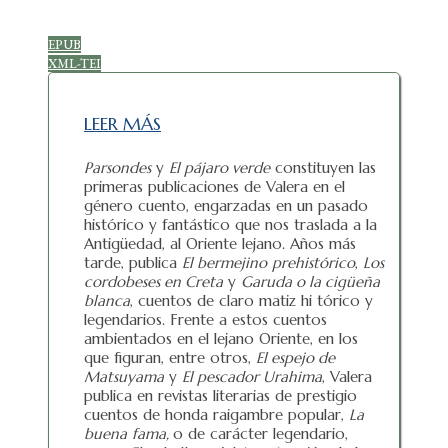
EPUB
XML-TEI
LEER MÁS
Parsondes
y
El pájaro verde
constituyen las
primeras publicaciones de Valera en el
género cuento, engarzadas en un pasado
histórico y fantástico que nos traslada a la
Antigüedad, al Oriente lejano. Años más
tarde, publica
El bermejino
prehistórico
,
Los
cordobeses en Creta
y
Garuda o la cigüeña
blanca
, cuentos de claro matiz hi tórico y
legendarios. Frente a estos cuentos
ambientados en el lejano Oriente, en los
que figuran, entre otros,
El espejo de
Matsuyama
y
El pescador Urahima
, Valera
publica en revistas literarias de prestigio
cuentos de honda raigambre popular,
La
buena
fama,
o de carácter legendario,