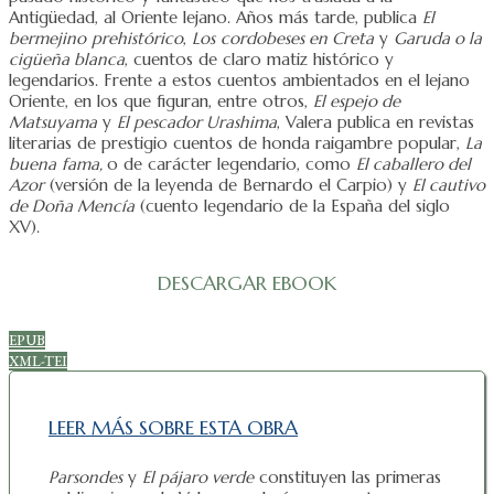
Antigüedad, al Oriente lejano. Años más tarde, publica
El
bermejino
prehistórico
,
Los
cordobeses en Creta
y
Garuda o la
cigüeña blanca
, cuentos de claro matiz histórico y
legendarios. Frente a estos cuentos ambientados en el lejano
Oriente, en los que figuran, entre otros,
El espejo de
Matsuyama
y
El pescador Urashima
, Valera publica en revistas
literarias de prestigio cuentos de honda raigambre popular,
La
buena
fama,
o de carácter legendario, como
El caballero del
Azor
(versión de la leyenda de Bernardo el Carpio) y
El cautivo
de Doña Mencía
(cuento legendario de la España del siglo
XV).
DESCARGAR EBOOK
EPUB
XML-TEI
LEER MÁS SOBRE ESTA OBRA
Parsondes
y
El pájaro verde
constituyen las primeras