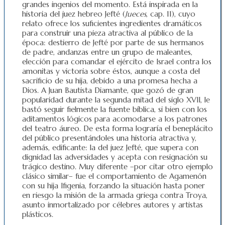
grandes ingenios del momento. Está inspirada en la
historia del juez hebreo Jefté (
Jueces
, cap. 11), cuyo
relato ofrece los suficientes ingredientes dramáticos
para construir una pieza atractiva al público de la
época: destierro de Jefté por parte de sus hermanos
de padre, andanzas entre un grupo de maleantes,
elección para comandar el ejército de Israel contra los
amonitas y victoria sobre éstos, aunque a costa del
sacrificio de su hija, debido a una promesa hecha a
Dios. A Juan Bautista Diamante, que gozó de gran
popularidad durante la segunda mitad del siglo XVII, le
bastó seguir fielmente la fuente bíblica, si bien con los
aditamentos lógicos para acomodarse a los patrones
del teatro áureo. De esta forma lograría el beneplácito
del público presentándoles una historia atractiva y,
además, edificante: la del juez Jefté, que supera con
dignidad las adversidades y acepta con resignación su
trágico destino. Muy diferente –por citar otro ejemplo
clásico similar– fue el comportamiento de Agamenón
con su hija Ifigenia, forzando la situación hasta poner
en riesgo la misión de la armada griega contra Troya,
asunto inmortalizado por célebres autores y artistas
plásticos.