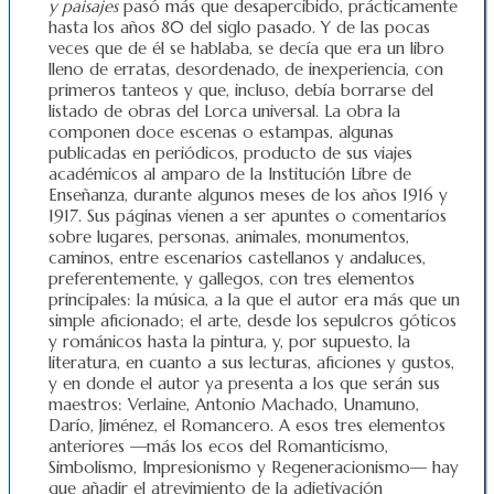
y paisajes
pasó más que desapercibido, prácticamente
hasta los años 80 del siglo pasado. Y de las pocas
veces que de él se hablaba, se decía que era un libro
lleno de erratas, desordenado, de inexperiencia, con
primeros tanteos y que, incluso, debía borrarse del
listado de obras del Lorca universal. La obra la
componen doce escenas o estampas, algunas
publicadas en periódicos, producto de sus viajes
académicos al amparo de la Institución Libre de
Enseñanza, durante algunos meses de los años 1916 y
1917. Sus páginas vienen a ser apuntes o comentarios
sobre lugares, personas, animales, monumentos,
caminos, entre escenarios castellanos y andaluces,
preferentemente, y gallegos, con tres elementos
principales: la música, a la que el autor era más que un
simple aficionado; el arte, desde los sepulcros góticos
y románicos hasta la pintura, y, por supuesto, la
literatura, en cuanto a sus lecturas, aficiones y gustos,
y en donde el autor ya presenta a los que serán sus
maestros: Verlaine, Antonio Machado, Unamuno,
Darío, Jiménez, el Romancero. A esos tres elementos
anteriores —más los ecos del Romanticismo,
Simbolismo, Impresionismo y Regeneracionismo— hay
que añadir el atrevimiento de la adjetivación