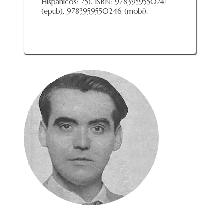
Hispánicos; 75). ISBN: 9783959550741
(epub), 9783959550246 (mobi).