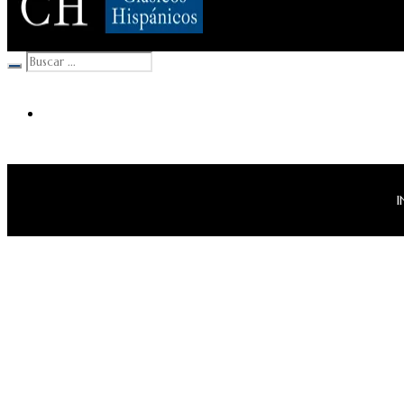
Clásicos Hispánicos
I