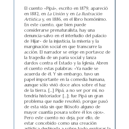
El cuento «Pipá», escrito en 1879, apareció
en 1882, en
La Unión
y en
La Ilustración
Artística
y, en 1886, en el libro homónimo.
En este cuento, que bien puede
considerarse prenaturalista, hay una
denuncia-salvo en el interludio del palacio
de Híjar- de la injusticia, la miseria y la
marginación social en que transcurre la
acción. El narrador se erige en portavoz de
la tragedia de un paria social y lanza
dardos contra el Estado y la Iglesia. Abren
el cuento estas palabras: «Ya nadie se
acuerda de él. Y sin embargo, tuvo un
papel importante en la comedia humana,
aunque sólo vivió doce años sobre el haz
de la tierra. […] Pipá, a no ser por mí, no
tendría historiador […]; fue Pipá un gran
problema que nadie resolvió, porque pasó
de esta vida sin que filósofo alguno de
mayor cuantía posara sobre él los ojos».
Pero este cuento no deja, por ello, de
estar concebido como una creación
artística destinada a sobre todo explorar la