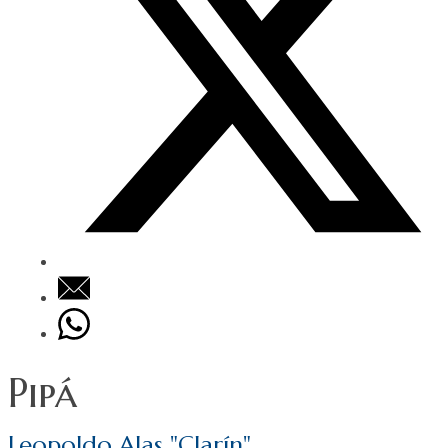
Pipá
Leopoldo Alas "Clarín"