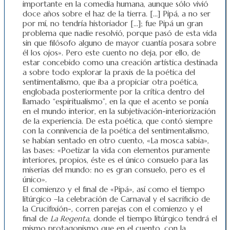
importante en la comedia humana, aunque sólo vivió
doce años sobre el haz de la tierra. […] Pipá, a no ser
por mí, no tendría historiador […]; fue Pipá un gran
problema que nadie resolvió, porque pasó de esta vida
sin que filósofo alguno de mayor cuantía posara sobre
él los ojos». Pero este cuento no deja, por ello, de
estar concebido como una creación artística destinada
a sobre todo explorar la praxis de la poética del
sentimentalismo, que iba a propiciar otra poética,
englobada posteriormente por la crítica dentro del
llamado “espiritualismo”, en la que el acento se ponía
en el mundo interior, en la subjetivación-interiorización
de la experiencia. De esta poética, que contó siempre
con la connivencia de la poética del sentimentalismo,
se habían sentado en otro cuento, «La mosca sabia»,
las bases: «Poetizar la vida con elementos puramente
interiores, propios, éste es el único consuelo para las
miserias del mundo: no es gran consuelo, pero es el
único».
El comienzo y el final de «Pipá», así como el tiempo
litúrgico –la celebración de Carnaval y el sacrificio de
la Crucifixión-, corren parejas con el comienzo y el
final de
La Regenta
, donde el tiempo litúrgico tendrá el
mismo protagonismo que en el cuento, con la