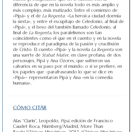
diferencia de que en la novela todo es más amplio y
más complejo, más matizado. Entre el comienzo de
«Pipá» y el de
La Regenta
: «La heroica ciudad dormía
la siesta», y entre el escupitajo de Celedonio, al final de
«Pipá», y el beso del también llamado Celedonio, al
final de
La Regenta
, los paralelismos son tan
coincidentes como el que en el cuento y en la novela
se reproduce el paradigma de la pasión y crucifixión
de Cristo. El cuento «Pipá» y la novela
La Regenta
son
una suerte de
Stabat Mater
, en clave profana, de dos
personajes, Pipá y Ana Ozores, que sufrieron sus
calvarios en su paso por el mundo; o si se prefiere, en
los papeles que –parafraseando lo que se dice en
«Pipá»- representaron Pipá y Ana «en la comedia
humana».
CÓMO CITAR
Alas “Clarín”, Leopoldo,
Pipá,
edición de Francisco
Caudet Roca, Nürnberg/Madrid, More Than
Books/Clásicos Hispánicos, 2012. (Clásicos Hispánicos;