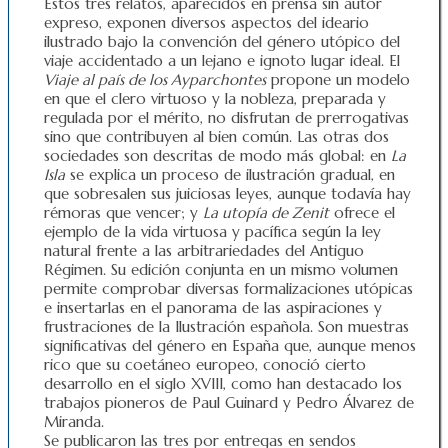
Estos tres relatos, aparecidos en prensa sin autor
expreso, exponen diversos aspectos del ideario
ilustrado bajo la convención del género utópico del
viaje accidentado a un lejano e ignoto lugar ideal. El
Viaje al país de los Ayparchontes
propone un modelo
en que el clero virtuoso y la nobleza, preparada y
regulada por el mérito, no disfrutan de prerrogativas
sino que contribuyen al bien común. Las otras dos
sociedades son descritas de modo más global: en
La
Isla
se explica un proceso de ilustración gradual, en
que sobresalen sus juiciosas leyes, aunque todavía hay
rémoras que vencer; y
La utopía de Zenit
ofrece el
ejemplo de la vida virtuosa y pacífica según la ley
natural frente a las arbitrariedades del Antiguo
Régimen. Su edición conjunta en un mismo volumen
permite comprobar diversas formalizaciones utópicas
e insertarlas en el panorama de las aspiraciones y
frustraciones de la Ilustración española. Son muestras
significativas del género en España que, aunque menos
rico que su coetáneo europeo, conoció cierto
desarrollo en el siglo XVIII, como han destacado los
trabajos pioneros de Paul Guinard y Pedro Álvarez de
Miranda.
Se publicaron las tres por entregas en sendos