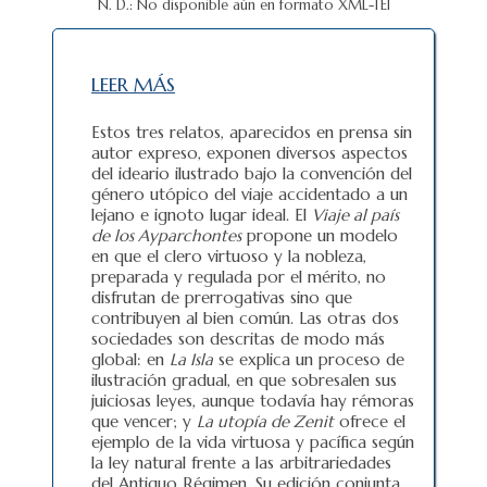
N. D.: No disponible aún en formato XML-TEI
LEER MÁS
Estos tres relatos, aparecidos en prensa sin
autor expreso, exponen diversos aspectos
del ideario ilustrado bajo la convención del
género utópico del viaje accidentado a un
lejano e ignoto lugar ideal. El
Viaje al país
de los Ayparchontes
propone un modelo
en que el clero virtuoso y la nobleza,
preparada y regulada por el mérito, no
disfrutan de prerrogativas sino que
contribuyen al bien común. Las otras dos
sociedades son descritas de modo más
global: en
La Isla
se explica un proceso de
ilustración gradual, en que sobresalen sus
juiciosas leyes, aunque todavía hay rémoras
que vencer; y
La utopía de Zenit
ofrece el
ejemplo de la vida virtuosa y pacífica según
la ley natural frente a las arbitrariedades
del Antiguo Régimen. Su edición conjunta