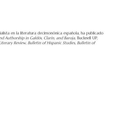
lista en la literatura decimonónica española, ha publicado
nd Authorship in Galdós
,
Clarín
,
and Baroja
, Bucknell UP,
Literary Review
,
Bulletin of Hispanic Studies
,
Bulletin of