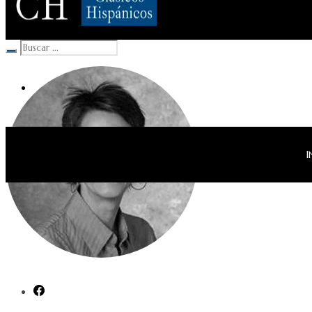
Clásicos Hispánicos
I