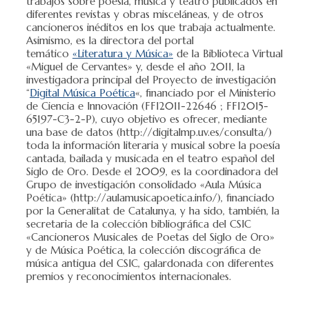
trabajos sobre poesía, música y teatro publicados en
diferentes revistas y obras misceláneas, y de otros
cancioneros inéditos en los que trabaja actualmente.
Asimismo, es la directora del portal
temático
«Literatura y Música»
de la Biblioteca Virtual
«Miguel de Cervantes» y, desde el año 2011, la
investigadora principal del Proyecto de investigación
“
Digital Música Poética
«, financiado por el Ministerio
de Ciencia e Innovación (FFI2011-22646 ; FFI2015-
65197-C3-2-P), cuyo objetivo es ofrecer, mediante
una base de datos (http://digitalmp.uv.es/consulta/)
toda la información literaria y musical sobre la poesía
cantada, bailada y musicada en el teatro español del
Siglo de Oro. Desde el 2009, es la coordinadora del
Grupo de investigación consolidado «Aula Música
Poética» (http://aulamusicapoetica.info/), financiado
por la Generalitat de Catalunya, y ha sido, también, la
secretaria de la colección bibliográfica del CSIC
«Cancioneros Musicales de Poetas del Siglo de Oro»
y de Música Poética, la colección discográfica de
música antigua del CSIC, galardonada con diferentes
premios y reconocimientos internacionales.