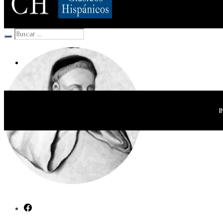
Clásicos Hispánicos
I