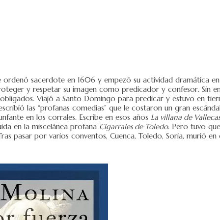
e ordenó sacerdote en 1606 y empezó su actividad dramática en t
teger y respetar su imagen como predicador y confesor. Sin emb
os obligados. Viajó a Santo Domingo para predicar y estuvo en tier
cribió las “profanas comedias” que le costaron un gran escándalo
iunfante en los corrales. Escribe en esos años
La villana de Valleca
luida en la miscelánea profana
Cigarrales de Toledo
. Pero tuvo qu
ras pasar por varios conventos, Cuenca, Toledo, Soria, murió en 