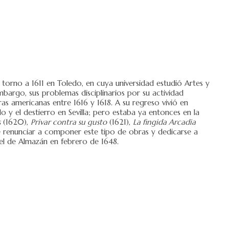
orno a 1611 en Toledo, en cuya universidad estudió Artes y
argo, sus problemas disciplinarios por su actividad
ras americanas entre 1616 y 1618. A su regreso vivió en
 y el destierro en Sevilla; pero estaba ya entonces en la
s
(1620),
Privar contra su gusto
(1621),
La fingida Arcadia
e renunciar a componer este tipo de obras y dedicarse a
el de Almazán en febrero de 1648.