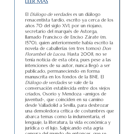
LEER MÁS
El
Diálogo de verdades
es un diálogo
renacentista tardío, escrito ya cerca de los
años 70 del siglo XVI, por un riojano,
secretario del marqués de Astorga,
llamado Francisco de Enciso Zárate (m.
1570), quien anteriormente había escrito la
novela de caballerías (en tres tomos)
Don
Florambel de Lucea
. Hasta 2008, no se
tenía noticia de esta obra, pues pese a las
intenciones de su autor, nunca llegó a ser
publicado, permaneciendo en forma
manuscrita en los fondos de la BNE. El
Diálogo de verdades
se vale de la
conversación establecida entre dos viejos
criados, Osorio y Mendoza -amigos de
juventud-, que coinciden en su camino
desde Valladolid a Sevilla, para desbrozar
una demoledora crítica de costumbres que
abarca temas como la indumentaria, el
lenguaje, la literatura, la vida económica y
jurídica o el lujo. Salpicando esta agria
censura del mundo de entonces, que se