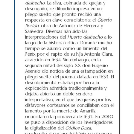
deshecho
. La silva, colmada de quejas y
desengaño, se difundió impresa en un
pliego suelto que pronto recibió una
respuesta en clave consolatoria: el
Güerto
florido
, obra de Antonio de Herrera y
Saavedra. Diversas han sido las
interpretaciones del
Huerto deshecho
a lo
largo de la historia crítica. Durante mucho
tiempo se asumió como un lamento del
Fénix por el rapto de su hija Antonia Clara,
acaecido en 1634. Sin embargo, en la
segunda mitad del siglo XX don Eugenio
Asensio dio noticia de una estampación en
pliego suelto del poema, datada en 1633. El
descubrimiento echaba por tierra la
explicación admitida tradicionalmente y
dejaba abierto un doble sendero
interpretativo, en el que las quejas por los
disfavores cortesanos se conciliaban con el
lamento por la muerte de Amarilis,
ocurrida en la primavera de 1632. En 2010
se puso a disposición de los investigadores
la digitalización del
Códice Daza
,
cuadernillo de mano del Fénix en el que se