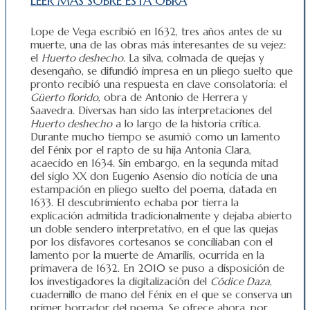
LEER MÁS SOBRE ESTA OBRA
Lope de Vega escribió en 1632, tres años antes de su
muerte, una de las obras más interesantes de su vejez:
el
Huerto deshecho
. La silva, colmada de quejas y
desengaño, se difundió impresa en un pliego suelto que
pronto recibió una respuesta en clave consolatoria: el
Güerto florido
, obra de Antonio de Herrera y
Saavedra. Diversas han sido las interpretaciones del
Huerto deshecho
a lo largo de la historia crítica.
Durante mucho tiempo se asumió como un lamento
del Fénix por el rapto de su hija Antonia Clara,
acaecido en 1634. Sin embargo, en la segunda mitad
del siglo XX don Eugenio Asensio dio noticia de una
estampación en pliego suelto del poema, datada en
1633. El descubrimiento echaba por tierra la
explicación admitida tradicionalmente y dejaba abierto
un doble sendero interpretativo, en el que las quejas
por los disfavores cortesanos se conciliaban con el
lamento por la muerte de Amarilis, ocurrida en la
primavera de 1632. En 2010 se puso a disposición de
los investigadores la digitalización del
Códice Daza
,
cuadernillo de mano del Fénix en el que se conserva un
primer borrador del poema. Se ofrece ahora, por