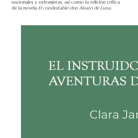
nacionales y extranjeras, así como la edición crítica
de la novela
El condestable don Álvaro de Luna
.